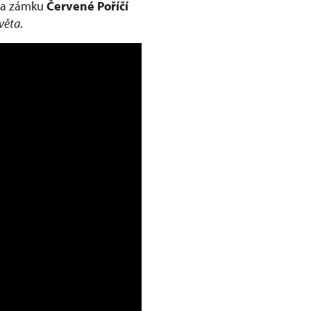
 Na zámku
Červené Poříčí
světa
.