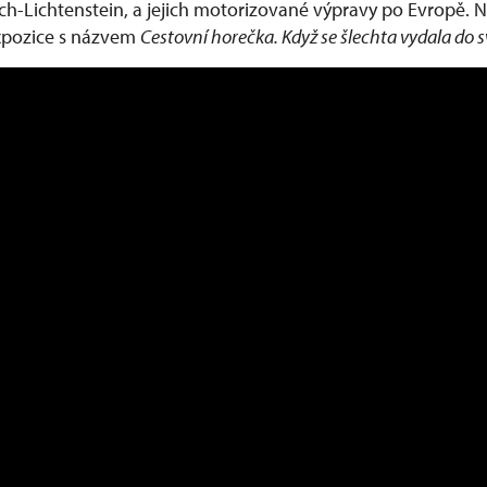
ých-Lichtenstein, a jejich motorizované výpravy po Evropě.
xpozice s názvem
Cestovní horečka. Když se šlechta vydala do 