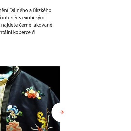
mění Dálného a Blízkého
 interiér s exotickými
ů najdete černé lakované
ntální koberce či