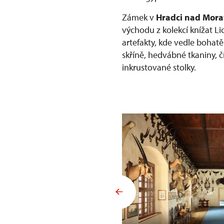
Zámek v
Hradci nad Mora
východu z kolekcí knížat Li
artefakty, kde vedle bohat
skříně, hedvábné tkaniny, č
inkrustované stolky.