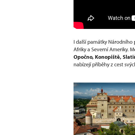
I další památky Národního 
Afriky a Severní Ameriky. Me
Opočno, Konopiště, Slati
nabízejí příběhy z cest svýc