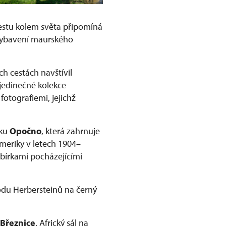
cestu kolem světa připomíná
 vybavení maurského
h cestách navštívil
jedinečné kolekce
otografiemi, jejichž
mku
Opočno
, která zahrnuje
meriky v letech 1904–
bírkami pocházejícími
odu Herbersteinů na černý
Březnice
. Africký sál na