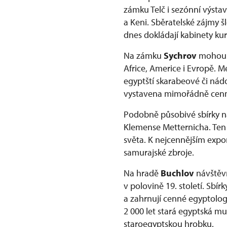
zámku Telč i sezónní výsta
a Keni. Sběratelské zájmy 
dnes dokládají kabinety ku
Na zámku
Sychrov
mohou n
Africe, Americe i Evropě. 
egyptští skarabeové či nádo
vystavena mimořádně cenná
Podobně působivé sbírky n
Klemense Metternicha. Ten
světa. K nejcennějším expon
samurajské zbroje.
Na hradě
Buchlov
návštěv
v polovině 19. století. Sbí
a zahrnují cenné egyptolog
2 000 let stará egyptská m
staroegyptskou hrobku.