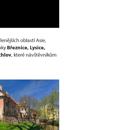
nějších oblastí Asie,
ámky
Březnice, Lysice,
chlov
, které návštěvníkům