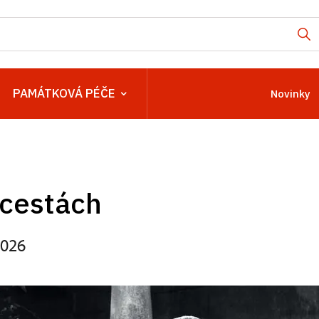
PAMÁTKOVÁ PÉČE
Novinky
 cestách
2026