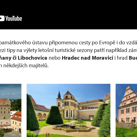
památkového ústavu připomenou cesty po Evropě i do vzdále
zi tipy na výlety letošní turistické sezony patří například z
ňany či Libochovice
nebo
Hradec nad Moravicí
i hrad
Bu
h někdejších majitelů.