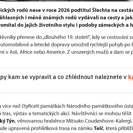
ických rodů nese v roce 2026 podtitul Šlechta na cestác
věhlasných i méně známých rodů vydávali na cesty a jak 
omítal do jejich životního stylu i podoby zámeckých a h
těvníky přenese do „dlouhého 19. století", kdy se cestování
 automobilové a letecké dopravy umožnil rychlejší pohyb po 
mí v Asii, Africe nebo Americe. Z urozených mužů a dam se 
ipy kam se vypravit a co zhlédnout naleznete v
k
na více než čtyřiceti památkách Národního památkového úst
 tras, výstav a tematických akcí. Návštěvníci se mohou těšit
ký Týn
, věnovanou hraběnce Mitsuko Coudenhove-Kalergi, p
bude upravená prohlídková trasa na zámku
Telč
, která přiblí