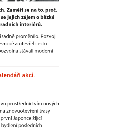
h. Zaměří se na to, proč,
se jejich zájem o blízké
radních interiérů.
 zásadně proměnilo. Rozvoj
Evropě a otevřel cestu
pozvolna stávali moderní
alendáři akcí
.
avu prostřednictvím nových
 na znovuotevření trasy
rvní Japonce žijící
ží bydlení posledních