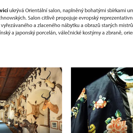
vicí
ukrývá Orientální salon, naplněný bohatými sbírkami u
chnowských. Salon citlivě propojuje evropský reprezentativní
ě vyřezávaného a zlaceného nábytku a obrazů starých mistr
ínský a japonský porcelán, válečnické kostýmy a zbraně, orie