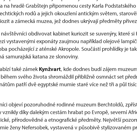
va na hradě Grabštejn připomenou cesty Karla Podstatského
šlechtických rodů a jejich okouzlení antickým světem, staro
riozit a zámecká muzea, jež dodnes ukrývají předměty přivez
ávštěvníci obdivovat kabinet kuriozit se suvenýry, které si 
Mezi vystavenými exponáty zaujmou například olejové lampič
ba pocházející z aténské Akropole. Součástí prohlídky je také
 samurajská katana ze slonoviny.
abízí také zámek
Kynžvart
, kde dodnes budí zájem muzeum 
 během svého života shromáždil přibližně osmnáct set pře
átům patří dvě egyptské mumie staré více než tři a půl tisíc
níci objeví pozoruhodné rodinné muzeum Berchtoldů, zpřís
rky vznikly díky dalekým cestám hrabat po Evropě, severní Af
ické, přírodovědné a etnografické předměty. Největší pozorn
umie ženy Nefersobek, vystavená v působivě stylizovaném p