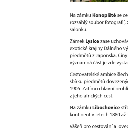
Na zámku
Konopiště
se ce
rozsáhlý soubor fotografií
salonku.
Zámek
Lysice
zase uchováv
exotické krajiny Dálného v
předmětů z Japonska, Číny 
významná část je zde vyst
Cestovatelské ambice šlec
sbírku předmětů dovezenýc
1906. Zatímco hlavní prohl
z jeho afrických cest.
Na zámku
Libochovice
stř
kontinent v letech 1880 až
Vášeň pro cestování a love