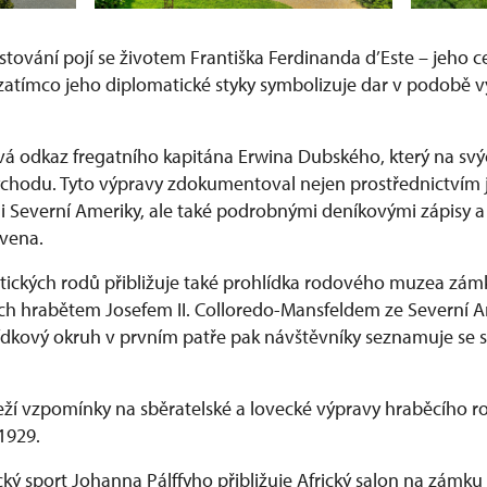
stování pojí se životem Františka Ferdinanda d’Este – jeho 
, zatímco jeho diplomatické styky symbolizuje dar v podobě
á odkaz fregatního kapitána Erwina Dubského, který na svýc
ýchodu. Tyto výpravy zdokumentoval nejen prostřednictvím 
i Severní Ameriky, ale také podrobnými deníkovými zápisy a f
avena.
htických rodů přibližuje také prohlídka rodového muzea zá
h hrabětem Josefem II. Colloredo-Mansfeldem ze Severní A
ídkový okruh v prvním patře pak návštěvníky seznamuje se s
eží vzpomínky na sběratelské a lovecké výpravy hraběcího r
 1929.
cký sport Johanna Pálffyho přibližuje Africký salon na zámku