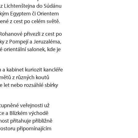
 z Lichtenštejna do Súdánu
věkým Egyptem či Orientem
ené z cest po celém světě.
Rohanové přivezli z cest po
ky z Pompejí a Jeruzaléma,
 orientální salonek, kde je
a kabinet kuriozit kancléře
dmětů z různých koutů
e let nebo rozsáhlé sbírky
tupněné veřejnosti už
rice a Blízkém východě
ost přitahuje přibližně
rostoru připomínajícím