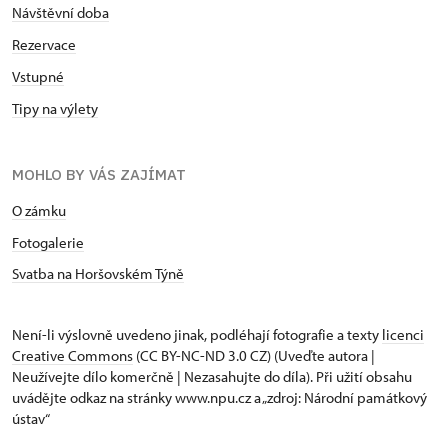
Návštěvní doba
Rezervace
Vstupné
Tipy na výlety
MOHLO BY VÁS ZAJÍMAT
O zámku
Fotogalerie
Svatba na Horšovském Týně
Není-li výslovně uvedeno jinak, podléhají fotografie a texty
licenci
Creative Commons
(CC BY-NC-ND 3.0 CZ) (Uveďte autora |
Neužívejte dílo komerčně | Nezasahujte do díla). Při užití obsahu
uvádějte odkaz na stránky www.npu.cz a „zdroj: Národní památkový
ústav“