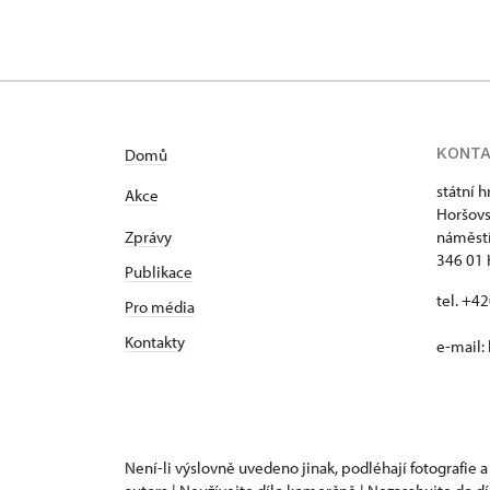
KONT
Domů
státní 
Akce
Horšovs
Zprávy
náměstí
346 01 
Publikace
tel. +4
Pro média
Kontakty
e-mail:
Není-li výslovně uvedeno jinak, podléhají fotografie a