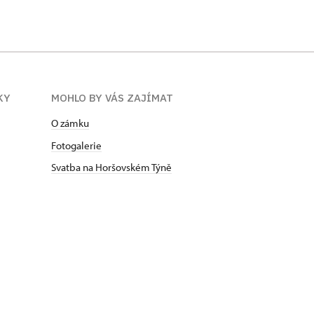
KY
MOHLO BY VÁS ZAJÍMAT
O zámku
Fotogalerie
Svatba na Horšovském Týně