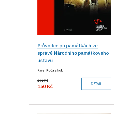
Průvodce po památkách ve
správě Národního památkového
ústavu
Karel Kuča a kol.
290 Kč
DETAIL
150 Kč