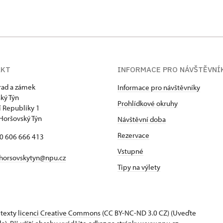
AKT
INFORMACE PRO NÁVŠTĚVNÍ
hrad a zámek
Informace pro návštěvníky
ký Týn
Prohlídkové okruhy
 Republiky 1
Horšovský Týn
Návštěvní doba
Rezervace
20 606 666 413
Vstupné
horsovskytyn@npu.cz
Tipy na výlety
 texty
licenci Creative Commons
(CC BY-NC-ND 3.0 CZ) (Uveďte