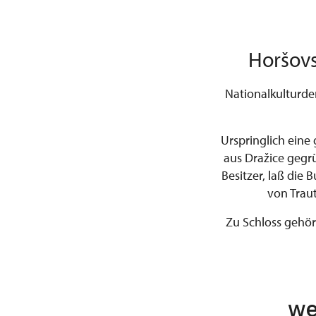
Horšovs
Nationalkulturde
Urspringlich eine 
aus Dražice gegr
Besitzer, laß die 
von Traut
Zu Schloss gehört
we