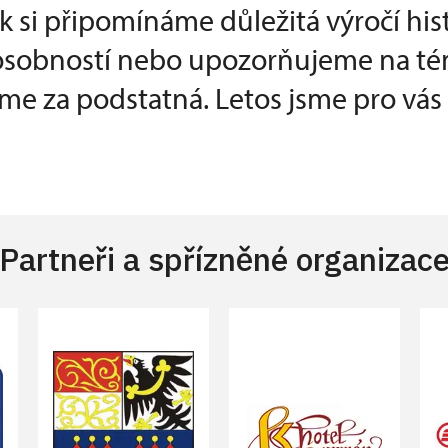
k si připomínáme důležitá výročí his
 osobností nebo upozorňujeme na té
e za podstatná. Letos jsme pro vás p
Partneři a spřízněné organizac