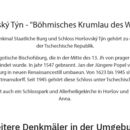
ký Týn - "Böhmisches Krumlau des 
nkmal Staatliche Burg und Schloss Horšovský Týn gehört zu 
der Tschechische Republik.
gotische Bischofsburg, die in der Mitte des 13. Jh von prager B
ündet wurde. In jahr 1547 gebrannt. Jan der Jüngere Popel v
Burg in neuen Renaissancestill umbaeun. Von 1623 bis 1945 sit
tmansdorff. Seit 1945 gehört diese Schloss unter Tschechisc
 auch ein Schlosspark und Allerheiligekirche in Horšov und 
Anna.
itere Denkmäler in der Umgeb