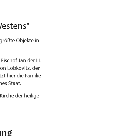
Westens"
größte Objekte in
ischof Jan der III.
on Lobkovitz, der
zt hier die Familie
hes Staat.
Kirche der heilige
ung