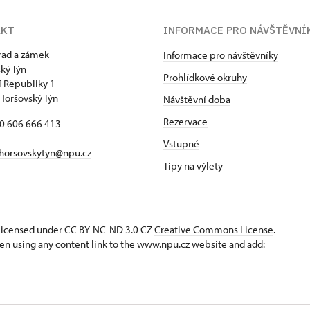
AKT
INFORMACE PRO NÁVŠTĚVNÍ
hrad a zámek
Informace pro návštěvníky
ký Týn
Prohlídkové okruhy
 Republiky 1
Horšovský Týn
Návštěvní doba
Rezervace
20 606 666 413
Vstupné
horsovskytyn@npu.cz
Tipy na výlety
s licensed under CC BY-NC-ND 3.0 CZ
Creative Commons License
.
en using any content link to the www.npu.cz website and add: