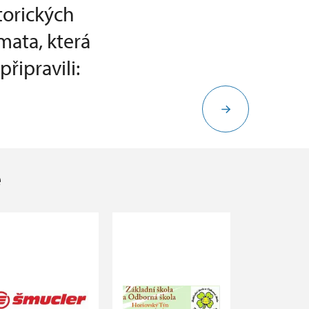
torických
mata, která
řipravili:
e