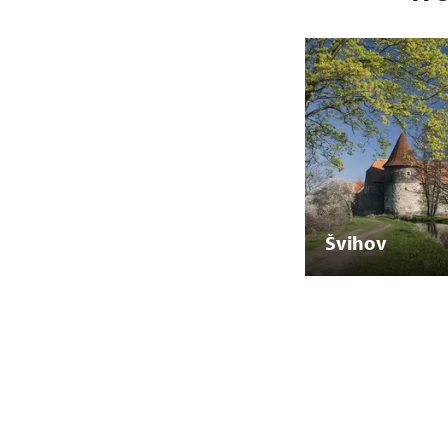
Švihov