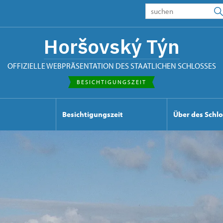
Horšovský Týn
OFFIZIELLE WEBPRÄSENTATION DES STAATLICHEN SCHLOSSES
BESICHTIGUNGSZEIT
Besichtigungszeit
Über des Schl