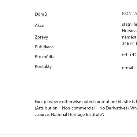
KONT
Domů
státní 
Akce
Horšovs
Zprávy
náměstí
346 01 
Publikace
tel. +4
Pro média
Kontakty
e-mail:
Except where otherwise noted content on this site i
(Attribution + Non-commercial + No Derivatives). Wh
„source: National Heritage Institute“.