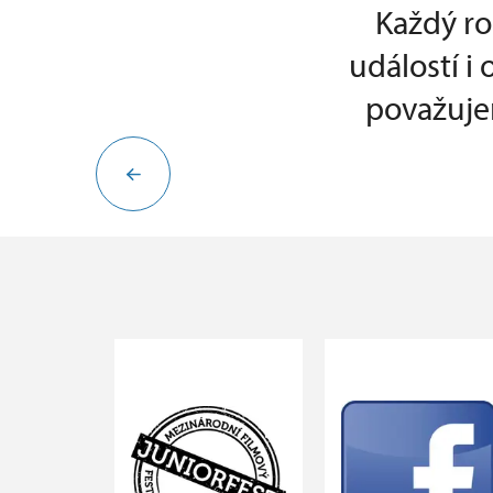
Každý ro
událostí i
považujem