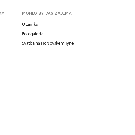
KY
MOHLO BY VÁS ZAJÍMAT
O zámku
Fotogalerie
Svatba na Horšovském Týně