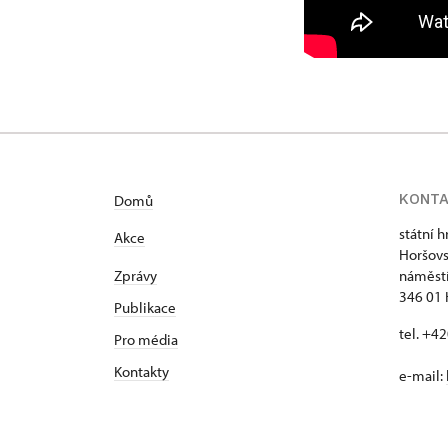
KONT
Domů
státní 
Akce
Horšovs
Zprávy
náměstí
346 01 
Publikace
tel. +4
Pro média
Kontakty
e-mail: