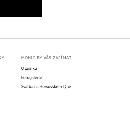
KY
MOHLO BY VÁS ZAJÍMAT
O zámku
Fotogalerie
Svatba na Horšovském Týně