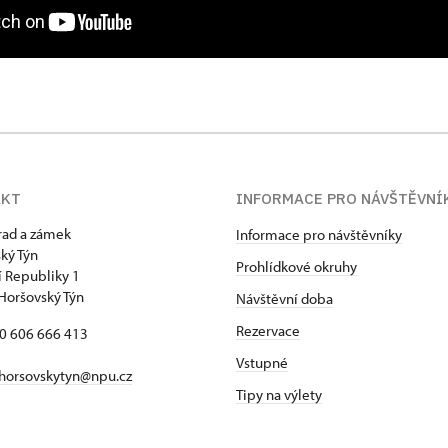
AKT
INFORMACE PRO NÁVŠTĚVNÍ
hrad a zámek
Informace pro návštěvníky
ký Týn
Prohlídkové okruhy
 Republiky 1
Horšovský Týn
Návštěvní doba
Rezervace
20 606 666 413
Vstupné
horsovskytyn@npu.cz
Tipy na výlety