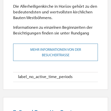
Die Allerheiligenkirche in Horšov gehört zu den
geschlossen
bedeutendsten und wertvollsten kirchlichen
Bauten Westböhmens.
19. 12.
Informationen zu einzelnen Beginnzeiten der
Sa
Besichtigungen finden sie unter Rundgang
10.00 – 15.00
20. 12.-25. 12.
MEHR INFORMATIONEN VON DER
BESUCHERTRASSE
geschlossen
26. 12.-31. 12.
label_no_active_time_periods
Mo, Di, Mi, Do, Sa, So
10.00 – 15.00