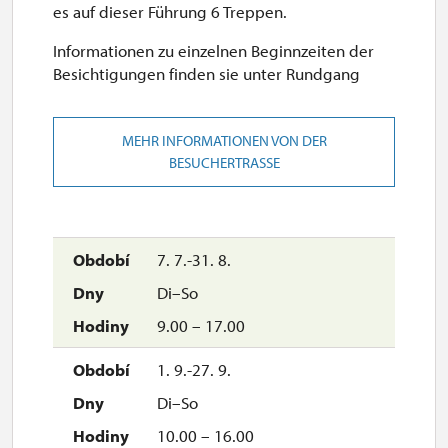
es auf dieser Führung 6 Treppen.
20. 12.-25. 12.
Informationen zu einzelnen Beginnzeiten der
Besichtigungen finden sie unter Rundgang
geschlossen
26. 12.-31. 12.
MEHR INFORMATIONEN VON DER
BESUCHERTRASSE
Mo, Di, Mi, Do, Sa, So
10.00 – 15.00
7. 7.-31. 8.
Di–So
9.00 – 17.00
1. 9.-27. 9.
Di–So
10.00 – 16.00