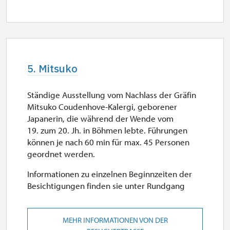
2. 11.-19. 12.
geschlossen
5. Mitsuko
19. 12.
Sa
Ständige Ausstellung vom Nachlass der Gräfin
10.00 – 15.00
Mitsuko Coudenhove-Kalergi, geborener
Japanerin, die während der Wende vom
20. 12.-26. 12.
19. zum 20. Jh. in Böhmen lebte. Führungen
können je nach 60 min für max. 45 Personen
geordnet werden.
geschlossen
Informationen zu einzelnen Beginnzeiten der
26. 12.-31. 12.
Besichtigungen finden sie unter Rundgang
Mo, Di, Mi, Do, Sa, So
10.00 – 15.00
MEHR INFORMATIONEN VON DER