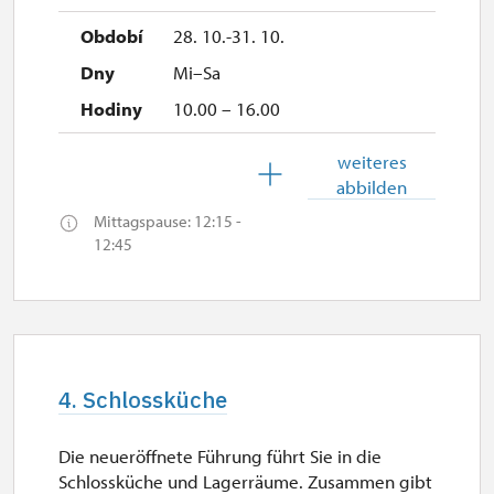
28. 10.-31. 10.
Mi–Sa
10.00 – 16.00
1. 11.
weiteres
abbilden
So
Mittagspause: 12:15 -
10.00 – 16.00
12:45
2. 11.-19. 12.
geschlossen
4. Schlossküche
19. 12.
Sa
Die neueröffnete Führung führt Sie in die
10.00 – 15.00
Schlossküche und Lagerräume. Zusammen gibt