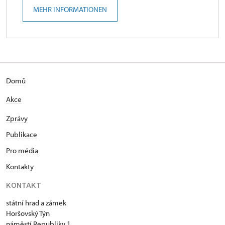
MEHR INFORMATIONEN
Domů
Akce
Zprávy
Publikace
Pro média
Kontakty
KONTAKT
státní hrad a zámek
Horšovský Týn
náměstí Republiky 1