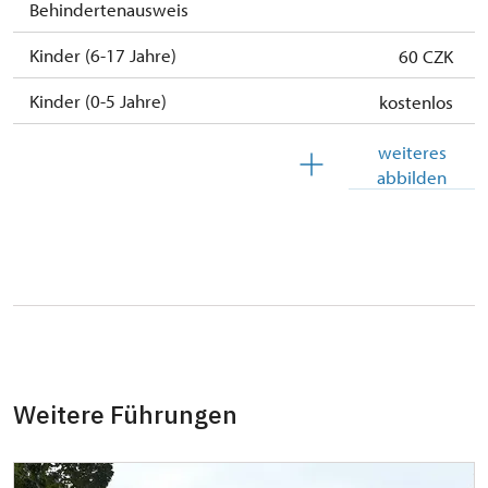
Behindertenausweis
Kinder (6-17 Jahre)
60 CZK
Kinder (0-5 Jahre)
kostenlos
Begleitperson von Schwerbehinderten
kostenlos
weiteres
abbilden
Begleitperson von Schülergruppen pro 15
kostenlos
Schülern
Reiseleiter mit Gruppe ab 15 oder mehr
kostenlos
Personen
MK ČR-Karte *
kostenlos
Mitglieder von ICOMOS mit gültigem
kostenlos
Mitgliedsausweis *
Weitere Führungen
Inhaber der freien Eintrittskarte
kostenlos