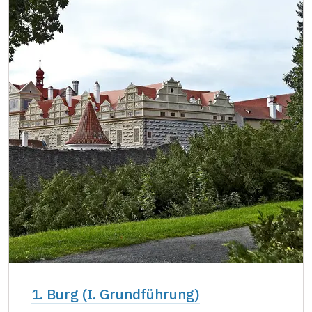
Inhaber der freien einmaligen
kostenlos
Eintrittskarte
NPÚ-Karte
kostenlos
"Náš člověk"-Karte *
kostenlos
* Freier Eintritt nur für den Karteninhaber
1. Burg (I. Grundführung)