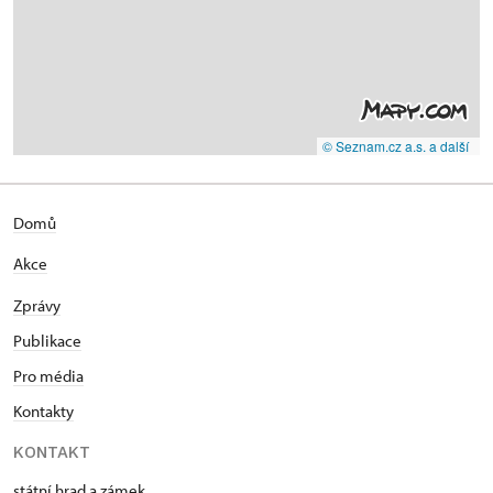
© Seznam.cz a.s. a další
Domů
Akce
Zprávy
Publikace
Pro média
Kontakty
KONTAKT
státní hrad a zámek