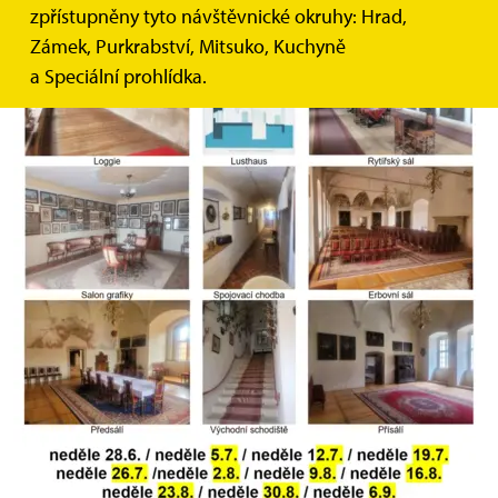
zpřístupněny tyto návštěvnické okruhy: Hrad,
Zámek, Purkrabství, Mitsuko, Kuchyně
a Speciální prohlídka.