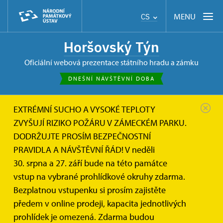
MENU
CS
Horšovský Týn
oficiální webová prezentace státního hradu a zámku
DNEŠNÍ NÁVŠTĚVNÍ DOBA
EXTRÉMNÍ SUCHO A VYSOKÉ TEPLOTY
Horšovský Týn
O zámku
Historie
ZVYŠUJÍ RIZIKO POŽÁRU V ZÁMECKÉM PARKU.
DODRŽUJTE PROSÍM BEZPEČNOSTNÍ
Historie hradu a zámku Horšovský
PRAVIDLA A NÁVŠTĚVNÍ ŘÁD! V neděli
Týn
30. srpna a 27. září bude na této památce
vstup na vybrané prohlídkové okruhy zdarma.
Kdysi dávno se nad brodem přes řeku Radbuzu
Bezplatnou vstupenku si prosím zajistěte
vypínal mohutný biskupský hrad. Pak přišel požár
předem v online prodeji, kapacita jednotlivých
a z pobořeného hradu se vyloupla perla - doslova
prohlídek je omezená. Zdarma budou