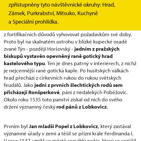
renesanční.
zpřístupněny tyto návštěvnické okruhy: Hrad,
Zámek, Purkrabství, Mitsuko, Kuchyně
V nedalekém Horšově stával již ve 12. století
opevněný
a Speciální prohlídka.
biskupský dvorec
, který asi v polovině 13. století přestal
z fortifikačních důvodů vyhovovat požadavkům své doby.
Proto byl na skalnatém ostrohu v blízké kupecké osadě
zvané Týn - později Horšovský -
jedním z pražských
biskupů vystavěn opevněný raně gotický hrad
kastelového typu
. Ten je dnes patrný v interiérech, z nichž
je nejcennější raně gotická kaple. Po husitských válkách
hrad přechází z církevních rukou do rukou světských
feudálů. Jako
jedni z prvních šlechtických rodů sem
přicházejí Ronšperkové
, páni z nedalekých Poběžovic.
Okolo roku 1535 toto panství získal od nich do svého
držení významný český
rod pánů z Lobkovicz
.
Prvním byl
Jan mladší Popel z Lobkovicz
, který zastával
významné úřady v zemi a těšil se přízni krále Ferdinanda I.
V roce 1547 vznikl ve městě rozsáhlý požár, který se rozšířil