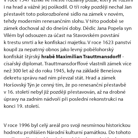
i na hrad a vážně jej poškodil. O tři roky později nechal Jan
přestavět toto polorozbořené sídlo na zámek v novém,
tehdy moderním renesančním slohu. V této podobě se
zámek dochoval až do dnešní doby. Dědic Jana Popela syn
Vilém byl odsouzen za účast na Stavovském povstání
k trestu smrti a ke konfiskaci majetku. V roce 1623 panství
koupil za nepatrný obnos jako levný pobělohorský
konfiskát štýrský
hrabě Maximilian Trauttmansdorff
-
císařský diplomat. Trauttmansdorffové vlastnili zámek více
než 300 let až do roku 1945, kdy na základě Benešova
dekretu správu nad ním převzal stát. Hrad a zámek
Horšovský Týn je cenný tím, že po renesanční přestavbě
v 16. století nebyl již později přestavován, až na drobné
úpravy na zadním nádvoří při poslední rekonstrukci na
konci 19. století.
V roce 1996 byl celý areál pro svoji nesmírnou historickou
hodnotu prohlášen Národní kulturní památkou. Do tohoto