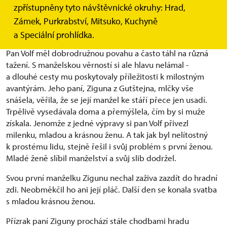
zpřístupněny tyto návštěvnické okruhy: Hrad,
šlechtou oblíben. Dokonce stanul i před soudem v Plzni,
Zámek, Purkrabství, Mitsuko, Kuchyně
odkud si odnesl doporučení, aby s lidem přece jenom
jednal lépe. Ostatně kdo by stál o nepokoje a vzpoury.
a Speciální prohlídka.
Pan Volf měl dobrodružnou povahu a často táhl na různá
tažení. S manželskou věrností si ale hlavu nelámal -
a dlouhé cesty mu poskytovaly příležitosti k milostným
avantýrám. Jeho paní, Ziguna z Gutštejna, mlčky vše
snášela, věřila, že se její manžel ke stáří přece jen usadí.
Trpělivě vysedávala doma a přemýšlela, čím by si muže
získala. Jenomže z jedné výpravy si pan Volf přivezl
milenku, mladou a krásnou ženu. A tak jak byl nelítostný
k prostému lidu, stejně řešil i svůj problém s první ženou.
Mladé ženě slíbil manželství a svůj slib dodržel.
Svou první manželku Zigunu nechal zaživa zazdít do hradní
zdi. Neobměkčil ho ani její pláč. Další den se konala svatba
s mladou krásnou ženou.
Přízrak paní Ziguny prochází stále chodbami hradu