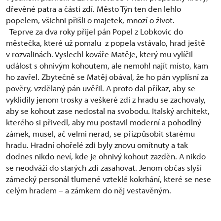
dřevěné patra a části zdí. Město Týn ten den lehlo
popelem, všichni přišli o majetek, mnozí o život.
Teprve za dva roky přijel pán Popel z Lobkovic do
městečka, které už pomalu z popela vstávalo, hrad ještě
v rozvalinách. Vyslechl kováře Matěje, který mu vylíčil
událost s ohnivým kohoutem, ale nemohl najít místo, kam
ho zavřel. Zbytečně se Matěj obával, že ho pán vyplísní za
pověry, vzdělaný pán uvěřil. A proto dal příkaz, aby se
vyklidily jenom trosky a veškeré zdi z hradu se zachovaly,
aby se kohout zase nedostal na svobodu. Italský architekt,
kterého si přivedl, aby mu postavil moderní a pohodlný
zámek, musel, ač velmi nerad, se přizpůsobit starému
hradu. Hradní ohořelé zdi byly znovu omítnuty a tak
dodnes nikdo neví, kde je ohnivý kohout zazděn. A nikdo
se neodváží do starých zdí zasahovat. Jenom občas slyší
zámecký personál tlumené vzteklé kokrhání, které se nese
celým hradem – a zámkem do něj vestavěným.