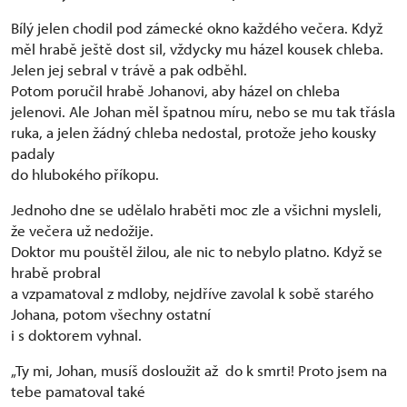
Bílý jelen chodil pod zámecké okno každého večera. Když
měl hrabě ještě dost sil, vždycky mu házel kousek chleba.
Jelen jej sebral v trávě a pak odběhl.
Potom poručil hrabě Johanovi, aby házel on chleba
jelenovi. Ale Johan měl špatnou míru, nebo se mu tak třásla
ruka, a jelen žádný chleba nedostal, protože jeho kousky
padaly
do hlubokého příkopu.
Jednoho dne se udělalo hraběti moc zle a všichni mysleli,
že večera už nedožije.
Doktor mu pouštěl žilou, ale nic to nebylo platno. Když se
hrabě probral
a vzpamatoval z mdloby, nejdříve zavolal k sobě starého
Johana, potom všechny ostatní
i s doktorem vyhnal.
„Ty mi, Johan, musíš dosloužit až do k smrti! Proto jsem na
tebe pamatoval také