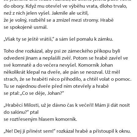
do obory. Když mu otevřel ve výběhu vrata, dloho trvalo,
než z nich jelen vyšel. Jakmile ale ucítil,
že je volný, rozběhl se a zmizel mezi stromy. Hrabě
se spokojeně usmál.
„Však ty se ještě vrátíš,“ a sám šel pomalu k zámku.
Toho dne rozkázal, aby psi ze zámeckého příkopu byli
odvedeni jinam a neplašili zvěř. Potom se hrabě zavřel ve
své komnatě a do večera nevyšel. Komorník Johan
několikrát klepal na dveře, ale pán se neozval. Už měl
strach, že se hraběti něco přihodilo, a chtěl volat o pomoc.
Tu se najednou dveře před ním otevřely a hrabě
se ptal: „Co se děje, Johan?“
„Hraběcí Milosti, už je dávno čas k večeři! Mám ji dát nosit
do salónu?“ ptal
se roztřeseným hlasem komorník.
„Ne! Dej ji přinést sem!“ rozkázal hrabě a přistoupil k oknu.