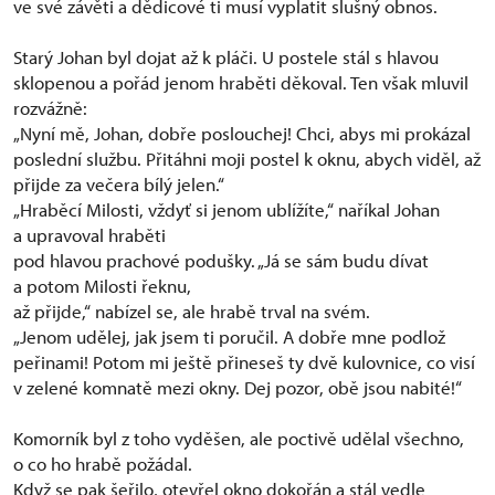
ve své závěti a dědicové ti musí vyplatit slušný obnos.
Starý Johan byl dojat až k pláči. U postele stál s hlavou
sklopenou a pořád jenom hraběti děkoval. Ten však mluvil
rozvážně:
„Nyní mě, Johan, dobře poslouchej! Chci, abys mi prokázal
poslední službu. Přitáhni moji postel k oknu, abych viděl, až
přijde za večera bílý jelen.“
„Hraběcí Milosti, vždyť si jenom ublížíte,“ naříkal Johan
a upravoval hraběti
pod hlavou prachové podušky. „Já se sám budu dívat
a potom Milosti řeknu,
až přijde,“ nabízel se, ale hrabě trval na svém.
„Jenom udělej, jak jsem ti poručil. A dobře mne podlož
peřinami! Potom mi ještě přineseš ty dvě kulovnice, co visí
v zelené komnatě mezi okny. Dej pozor, obě jsou nabité!“
Komorník byl z toho vyděšen, ale poctivě udělal všechno,
o co ho hrabě požádal.
Když se pak šeřilo, otevřel okno dokořán a stál vedle