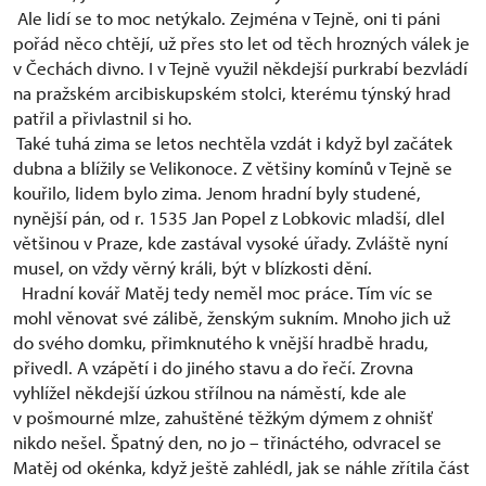
Ale lidí se to moc netýkalo. Zejména v Tejně, oni ti páni
pořád něco chtějí, už přes sto let od těch hrozných válek je
v Čechách divno. I v Tejně využil někdejší purkrabí bezvládí
na pražském arcibiskupském stolci, kterému týnský hrad
patřil a přivlastnil si ho.
Také tuhá zima se letos nechtěla vzdát i když byl začátek
dubna a blížily se Velikonoce. Z většiny komínů v Tejně se
kouřilo, lidem bylo zima. Jenom hradní byly studené,
nynější pán, od r. 1535 Jan Popel z Lobkovic mladší, dlel
většinou v Praze, kde zastával vysoké úřady. Zvláště nyní
musel, on vždy věrný králi, být v blízkosti dění.
Hradní kovář Matěj tedy neměl moc práce. Tím víc se
mohl věnovat své zálibě, ženským sukním. Mnoho jich už
do svého domku, přimknutého k vnější hradbě hradu,
přivedl. A vzápětí i do jiného stavu a do řečí. Zrovna
vyhlížel někdejší úzkou střílnou na náměstí, kde ale
v pošmourné mlze, zahuštěné těžkým dýmem z ohnišť
nikdo nešel. Špatný den, no jo – třináctého, odvracel se
Matěj od okénka, když ještě zahlédl, jak se náhle zřítila část