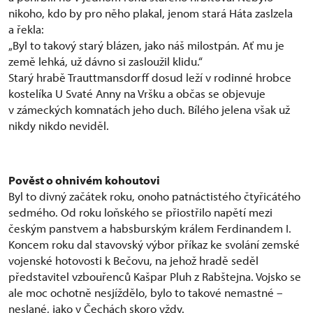
nikoho, kdo by pro něho plakal, jenom stará Háta zaslzela
a řekla:
„Byl to takový starý blázen, jako náš milostpán. Ať mu je
země lehká, už dávno si zasloužil klidu.“
Starý hrabě Trauttmansdorff dosud leží v rodinné hrobce
kostelíka U Svaté Anny na Vršku a občas se objevuje
v zámeckých komnatách jeho duch. Bílého jelena však už
nikdy nikdo neviděl.
Pověst o ohnivém kohoutovi
Byl to divný začátek roku, onoho patnáctistého čtyřicátého
sedmého. Od roku loňského se přiostřilo napětí mezi
českým panstvem a habsburským králem Ferdinandem I.
Koncem roku dal stavovský výbor příkaz ke svolání zemské
vojenské hotovosti k Bečovu, na jehož hradě seděl
představitel vzbouřenců Kašpar Pluh z Rabštejna. Vojsko se
ale moc ochotně nesjíždělo, bylo to takové nemastné –
neslané, jako v Čechách skoro vždy.