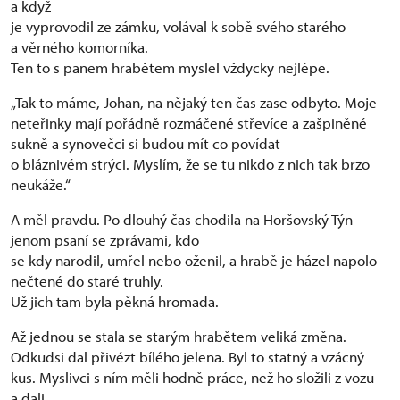
a když
je vyprovodil ze zámku, volával k sobě svého starého
a věrného komorníka.
Ten to s panem hrabětem myslel vždycky nejlépe.
„Tak to máme, Johan, na nějaký ten čas zase odbyto. Moje
neteřinky mají pořádně rozmáčené střevíce a zašpiněné
sukně a synovečci si budou mít co povídat
o bláznivém strýci. Myslím, že se tu nikdo z nich tak brzo
neukáže.“
A měl pravdu. Po dlouhý čas chodila na Horšovský Týn
jenom psaní se zprávami, kdo
se kdy narodil, umřel nebo oženil, a hrabě je házel napolo
nečtené do staré truhly.
Už jich tam byla pěkná hromada.
Až jednou se stala se starým hrabětem veliká změna.
Odkudsi dal přivézt bílého jelena. Byl to statný a vzácný
kus. Myslivci s ním měli hodně práce, než ho složili z vozu
a dali