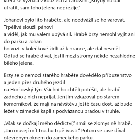
která se vyznala v kouzlech a čarování. „Kdyby ho dal
utratit, sám toho jelena nepřežije.“
Johanovi bylo líto hraběte, ale neodvážil se ho varovat.
Trpělivě sloužil pánovi
a viděl, jak mu valem ubývá sil. Hrabě brzy nemohl vyjít ani
do parku a Johan
ho vozil v kolečkové židli až k brance, ale dál nesměl.
Odtud se hrabě díval, jestli mezi stromy někde nezahlédne
bílého jelena.
Brzy se o nemoci starého hraběte dovědělo příbuzenstvo
a jeden přes druhého jezdil
na Horšovský Týn. Všichni ho chtěli potěšit, ale hrabě
žádného z nich nepřijal. Jen jim vzkazoval po starém
komorníkovi, že mají na návštěvu ještě času dost, až bude
ležet v zámecké kapli s podvázanou bradou v truhle.
„Však se dočkají mého dědictví,“ smál se zlomyslně hrabě.
„Jan musejí mít trochu trpělivosti.“ Potom se zase díval
otevřeným oknem do zámeckého parku.