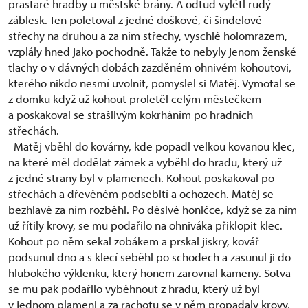
prastaré hradby u městské brány. A odtud vylétl rudý
záblesk. Ten poletoval z jedné doškové, či šindelové
střechy na druhou a za ním střechy, vyschlé holomrazem,
vzplály hned jako pochodně. Takže to nebyly jenom ženské
tlachy o v dávných dobách zazděném ohnivém kohoutovi,
kterého nikdo nesmí uvolnit, pomyslel si Matěj. Vymotal se
z domku když už kohout proletěl celým městečkem
a poskakoval se strašlivým kokrháním po hradních
střechách.
Matěj vběhl do kovárny, kde popadl velkou kovanou klec,
na které měl dodělat zámek a vyběhl do hradu, který už
z jedné strany byl v plamenech. Kohout poskakoval po
střechách a dřevěném podsebití a ochozech. Matěj se
bezhlavě za ním rozběhl. Po děsivé honičce, když se za ním
už řítily krovy, se mu podařilo na ohniváka přiklopit klec.
Kohout po něm sekal zobákem a prskal jiskry, kovář
podsunul dno a s klecí seběhl po schodech a zasunul ji do
hlubokého výklenku, který honem zarovnal kameny. Sotva
se mu pak podařilo vyběhnout z hradu, který už byl
v jednom plameni a za rachotu se v něm propadaly krovy,