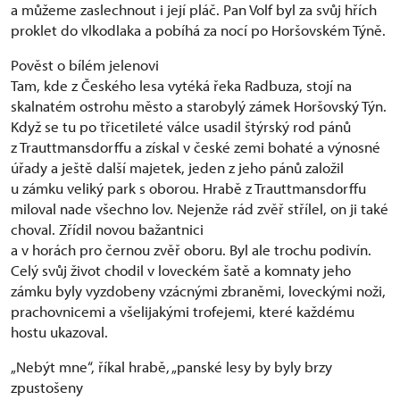
a můžeme zaslechnout i její pláč. Pan Volf byl za svůj hřích
proklet do vlkodlaka a pobíhá za nocí po Horšovském Týně.
Pověst o bílém jelenovi
Tam, kde z Českého lesa vytéká řeka Radbuza, stojí na
skalnatém ostrohu město a starobylý zámek Horšovský Týn.
Když se tu po třicetileté válce usadil štýrský rod pánů
z Trauttmansdorffu a získal v české zemi bohaté a výnosné
úřady a ještě další majetek, jeden z jeho pánů založil
u zámku veliký park s oborou. Hrabě z Trauttmansdorffu
miloval nade všechno lov. Nejenže rád zvěř střílel, on ji také
choval. Zřídil novou bažantnici
a v horách pro černou zvěř oboru. Byl ale trochu podivín.
Celý svůj život chodil v loveckém šatě a komnaty jeho
zámku byly vyzdobeny vzácnými zbraněmi, loveckými noži,
prachovnicemi a všelijakými trofejemi, které každému
hostu ukazoval.
„Nebýt mne“, říkal hrabě, „panské lesy by byly brzy
zpustošeny