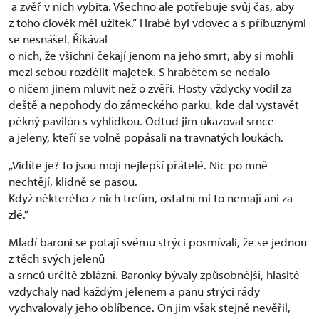
a zvěř v nich vybita. Všechno ale potřebuje svůj čas, aby
z toho člověk měl užitek.“ Hrabě byl vdovec a s příbuznými
se nesnášel. Říkával
o nich, že všichni čekají jenom na jeho smrt, aby si mohli
mezi sebou rozdělit majetek. S hrabětem se nedalo
o ničem jiném mluvit než o zvěři. Hosty vždycky vodil za
deště a nepohody do zámeckého parku, kde dal vystavět
pěkný pavilón s vyhlídkou. Odtud jim ukazoval srnce
a jeleny, kteří se volně popásali na travnatých loukách.
„Vidíte je? To jsou moji nejlepší přátelé. Nic po mně
nechtějí, klidně se pasou.
Když některého z nich trefím, ostatní mi to nemají ani za
zlé.“
Mladí baroni se potají svému strýci posmívali, že se jednou
z těch svých jelenů
a srnců určitě zblázní. Baronky bývaly způsobnější, hlasitě
vzdychaly nad každým jelenem a panu strýci rády
vychvalovaly jeho oblíbence. On jim však stejně nevěřil,