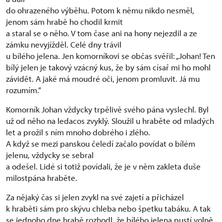
do ohrazeného výběhu. Potom k němu nikdo nesměl,
jenom sám hrabě ho chodil krmit
a staral se o něho. V tom čase ani na hony nejezdil a ze
zámku nevyjížděl. Celé dny trávil
u bílého jelena. Jen komorníkovi se občas svěřil: „Johan! Ten
bílý jelen je takový vzácný kus, že by sám císař mi ho mohl
závidět. A jaké má moudré oči, jenom promluvit. Já mu
rozumím.“
Komorník Johan vždycky trpělivě svého pána vyslechl. Byl
už od něho na ledacos zvyklý. Sloužil u hraběte od mladých
let a prožil s ním mnoho dobrého i zlého.
A když se mezi panskou čeledí začalo povídat o bílém
jelenu, vždycky se sebral
a odešel. Lidé si totiž povídali, že je v něm zakleta duše
milostpána hraběte.
Za nějaký čas si jelen zvykl na své zajetí a přicházel
k hraběti sám pro skývu chleba nebo špetku tabáku. A tak
se jednoho dne hrabě rozhodl, že bílého jelena pustí volně