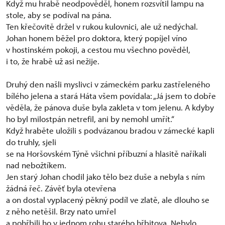
Když mu hrabě neodpověděl, honem rozsvítil lampu na
stole, aby se podíval na pána.
Ten křečovitě držel v rukou kulovnici, ale už nedýchal.
Johan honem běžel pro doktora, který popíjel víno
v hostinském pokoji, a cestou mu všechno pověděl,
i to, že hrabě už asi nežije.
Druhý den našli myslivci v zámeckém parku zastřeleného
bílého jelena a stará Háta všem povídala: „Já jsem to dobře
věděla, že pánova duše byla zakleta v tom jelenu. A kdyby
ho byl milostpán netrefil, ani by nemohl umřít.“
Když hraběte uložili s podvázanou bradou v zámecké kapli
do truhly, sjeli
se na Horšovském Týně všichni příbuzní a hlasitě naříkali
nad nebožtíkem.
Jen starý Johan chodil jako tělo bez duše a nebyla s ním
žádná řeč. Závěť byla otevřena
a on dostal vyplacený pěkný podíl ve zlatě, ale dlouho se
z něho netěšil. Brzy nato umřel
a pohřbili ho v jednom rohu starého hřbitova. Nebylo