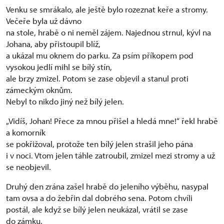
Venku se smrákalo, ale ještě bylo rozeznat keře a stromy.
Večeře byla už dávno
na stole, hrabě o ni neměl zájem. Najednou strnul, kývl na
Johana, aby přistoupil blíž,
a ukázal mu oknem do parku. Za psím příkopem pod
vysokou jedlí mihl se bílý stín,
ale brzy zmizel. Potom se zase objevil a stanul proti
zámeckým oknům.
Nebyl to nikdo jiný než bílý jelen.
„Vidíš, Johan! Přece za mnou přišel a hledá mne!“ řekl hrabě
a komorník
se pokřižoval, protože ten bílý jelen strašil jeho pána
i v noci. Vtom jelen táhle zatroubil, zmizel mezi stromy a už
se neobjevil.
Druhý den zrána zašel hrabě do jeleního výběhu, nasypal
tam ovsa a do žebřin dal dobrého sena. Potom chvíli
postál, ale když se bílý jelen neukázal, vrátil se zase
do zámku.