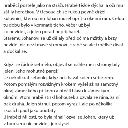
hraběcí postele jako na stráži. Hrabě těžce dýchal a oči mu
zářily horečkou. V třesoucích se rukou pevně držel
kulovnici, kterou mu Johan musel opřít o okenní rám. Celou
tu dobu bylo v komnatě ticho. Večer už byl
co nevidět, a jelen pořád nepřicházel.
Starému Johanovi se už dělaly před očima mžitky a brzy
neviděl nic než tmavé stromoví. Hrabě se ale trpělivě díval
a dočkal se.
Když se řádně setmělo, objevil se náhle mezi stromy bílý
jelen. Jeho mohutné paroží
se několikrát sehnulo, když očichával kolem sebe zem.
Potom pomalým rozvážným krokem vyšel až na samotný
okraj zámeckého příkopu a otočil hlavu k zámeckým
oknům. Vtom hrabě stiskl kohoutek a ozvala se rána, za ní
pak druhá. Jelen strnul, potom vyrazil, ale po několika
skocích padl jako podťatý.
„Hraběcí Milosti, to byla rána!“ ozval se Johan, který už
v tom šeru nic neviděl, jen slyšel.