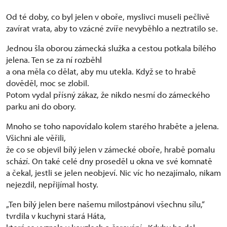
Od té doby, co byl jelen v oboře, myslivci museli pečlivě
zavírat vrata, aby to vzácné zvíře nevyběhlo a neztratilo se.
Jednou šla oborou zámecká služka a cestou potkala bílého
jelena. Ten se za ní rozběhl
a ona měla co dělat, aby mu utekla. Když se to hrabě
dověděl, moc se zlobil.
Potom vydal přísný zákaz, že nikdo nesmí do zámeckého
parku ani do obory.
Mnoho se toho napovídalo kolem starého hraběte a jelena.
Všichni ale věřili,
že co se objevil bílý jelen v zámecké oboře, hrabě pomalu
schází. On také celé dny proseděl u okna ve své komnatě
a čekal, jestli se jelen neobjeví. Nic víc ho nezajímalo, nikam
nejezdil, nepřijímal hosty.
„Ten bílý jelen bere našemu milostpánovi všechnu sílu,“
tvrdila v kuchyni stará Háta,