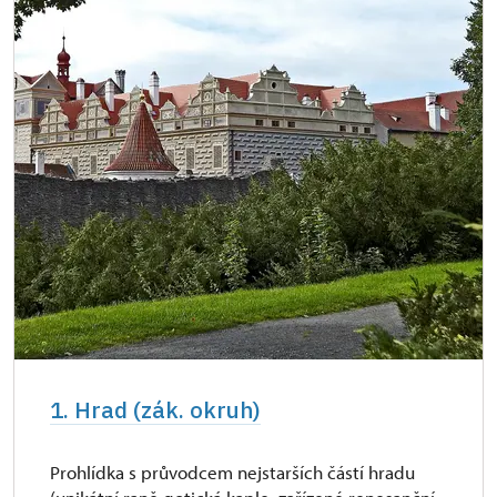
Průkaz Náš člověk *
zdarma
Kastelánský vstup
zdarma
Roční pernamentka NPU
zdarma
1. Hrad (zák. okruh)
Prohlídka s průvodcem nejstarších částí hradu