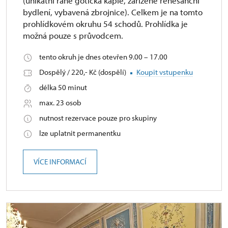
(unikátní raně gotická kaple, zařízené renesanční
bydlení, vybavená zbrojnice). Celkem je na tomto
prohlídkovém okruhu 54 schodů. Prohlídka je
možná pouze s průvodcem.
tento okruh je dnes otevřen 9.00 – 17.00
Dospělý / 220,- Kč (dospělí)
Koupit vstupenku
délka 50 minut
max. 23 osob
nutnost rezervace pouze pro skupiny
lze uplatnit permanentku
VÍCE INFORMACÍ