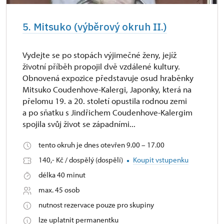
5. Mitsuko (výběrový okruh II.)
Vydejte se po stopách výjimečné ženy, jejíž
životní příběh propojil dvě vzdálené kultury.
Obnovená expozice představuje osud hraběnky
Mitsuko Coudenhove-Kalergi, Japonky, která na
přelomu 19. a 20. století opustila rodnou zemi
a po sňatku s Jindřichem Coudenhove-Kalergim
spojila svůj život se západními...
tento okruh je dnes otevřen 9.00 – 17.00
140,- Kč / dospělý (dospělí)
Koupit vstupenku
délka 40 minut
max. 45 osob
nutnost rezervace pouze pro skupiny
lze uplatnit permanentku