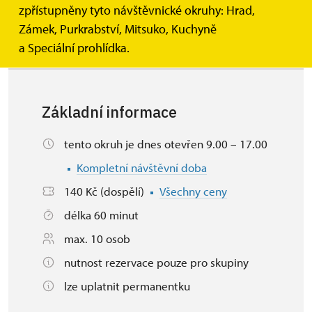
interiéry purkrabského paláce s bohatým vybavením.
zpřístupněny tyto návštěvnické okruhy: Hrad,
Celkem je na tomto prohlídkovém okruhu 73 schodů.
Zámek, Purkrabství, Mitsuko, Kuchyně
a Speciální prohlídka.
Základní informace
tento okruh je dnes otevřen 9.00 – 17.00
Kompletní návštěvní doba
140 Kč (dospělí)
Všechny ceny
délka 60 minut
max. 10 osob
nutnost rezervace pouze pro skupiny
lze uplatnit permanentku