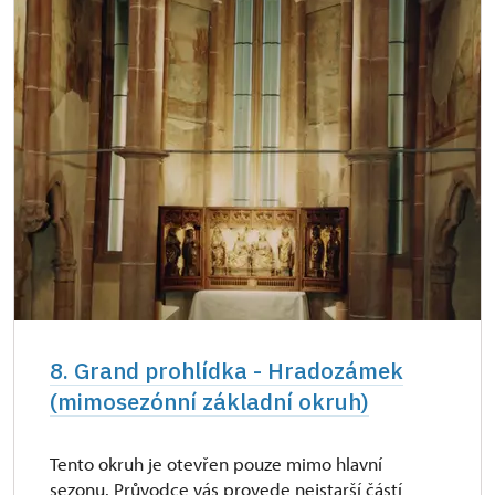
8. Grand prohlídka - Hradozámek
(mimosezónní základní okruh)
Tento okruh je otevřen pouze mimo hlavní
sezonu. Průvodce vás provede nejstarší částí