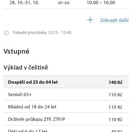
28. 10.-31. 10.
st–so
10.00 – 16.00
1. 11.
ne
10.00 –
Zobrazit další
16.00
Polední přestávka: 12:15 - 12:45
2. 11.-19.
uzavřen
12.
Vstupné
19. 12.
so
10.00 –
15.00
Výklad v češtině
20. 12.-25.
uzavřen
12.
Dospělí od 25 do 64 let
140 Kč
Senioři 65+
26. 12.-31.
po, út, st, čt, so,
10.00 –
110 Kč
12.
ne
15.00
Mládež od 18 do 24 let
110 Kč
Držitelé průkazu ZTP, ZTP/P
110 Kč
Děti od 6 do 17 let
40 Kč