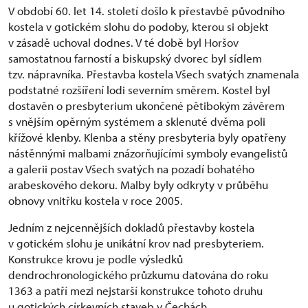
V období 60. let 14. století došlo k přestavbě původního
kostela v gotickém slohu do podoby, kterou si objekt
v zásadě uchoval dodnes. V té době byl Horšov
samostatnou farností a biskupský dvorec byl sídlem
tzv. nápravníka. Přestavba kostela Všech svatých znamenala
podstatné rozšíření lodi severním směrem. Kostel byl
dostavěn o presbyterium ukončené pětibokým závěrem
s vnějším opěrným systémem a sklenuté dvěma poli
křížové klenby. Klenba a stěny presbyteria byly opatřeny
nástěnnými malbami znázorňujícími symboly evangelistů
a galerii postav Všech svatých na pozadí bohatého
arabeskového dekoru. Malby byly odkryty v průběhu
obnovy vnitřku kostela v roce 2005.
Jedním z nejcennějších dokladů přestavby kostela
v gotickém slohu je unikátní krov nad presbyteriem.
Konstrukce krovu je podle výsledků
dendrochronologického průzkumu datována do roku
1363 a patří mezi nejstarší konstrukce tohoto druhu
u gotických církevních staveb v Čechách.