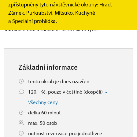
staveb regionu západních Čech. Původně románský
zpřístupněny tyto návštěvnické okruhy: Hrad,
kostelík, přestavěný v gotice a baroku, s bohatou
Zámek, Purkrabství, Mitsuko, Kuchyně
výzdobou. Návštěvu je nutné předem domluvit se správou
a Speciální prohlídka.
státního hradu a zámku v Horšovském Týně.
Základní informace
tento okruh je dnes uzavřen
120,- Kč, pouze v češtině (dospělí)
Všechny ceny
délka 60 minut
max. 50 osob
nutnost rezervace pro jednotlivce