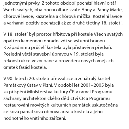
jednotnými prvky. Z tohoto období pochází hlavní oltář
Všech svatých, oba boční oltáře svaté Anny a Panny Marie,
chórové lavice, kazatelna a chórová mřížka. Kostelní lavice
a varhanní pozitiv pocházejí až ze druhé třetiny 18. století.
V 18. století byl prostor hřbitova při kostele Všech svatých
opatřen kamennou ohradní zdí se vstupní bránou.
K západnímu průčelí kostela byla přistavěna předsíň.
Poslední větší stavební úpravou v 19. století byla
rekonstrukce věžní báně a provedení nových vnějších
omítek fasád kostela.
V 90. letech 20. století převzal zcela zchátralý kostel
Památkový ústav v Plzni. V období let 2001–2005 byla
za přispění Ministerstva kultury ČR v rámci Programu
záchrany architektonického dědictví ČR a Programu
restaurování movitých kulturních památek uskutečněna
celková památková obnova areálu kostela a jeho
hodnotného vnitřního zařízení.