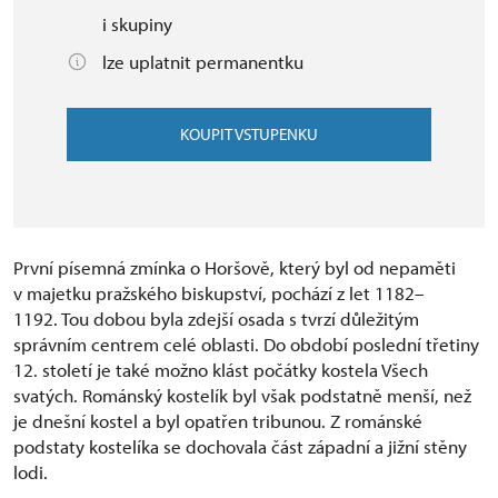
i skupiny
lze uplatnit permanentku
KOUPIT VSTUPENKU
První písemná zmínka o Horšově, který byl od nepaměti
v majetku pražského biskupství, pochází z let 1182–
1192. Tou dobou byla zdejší osada s tvrzí důležitým
správním centrem celé oblasti. Do období poslední třetiny
12. století je také možno klást počátky kostela Všech
svatých. Románský kostelík byl však podstatně menší, než
je dnešní kostel a byl opatřen tribunou. Z románské
podstaty kostelíka se dochovala část západní a jižní stěny
lodi.