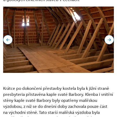
Krátce po dokončení přestavby kostela byla k jižní straně
presbyteria přistavěna kaple svaté Barbory. Klenba i vnitřní
stěny kaple svaté Barbory byly opatřeny malířskou
výzdobou, z níž se do dnešní doby zachovala pouze část
na východní stěně. Tato starší malířská výzdoba byla