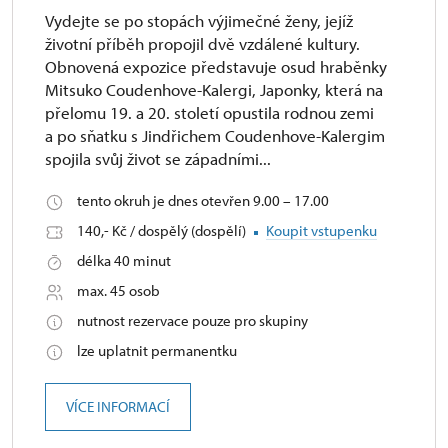
Vydejte se po stopách výjimečné ženy, jejíž
životní příběh propojil dvě vzdálené kultury.
Obnovená expozice představuje osud hraběnky
Mitsuko Coudenhove-Kalergi, Japonky, která na
přelomu 19. a 20. století opustila rodnou zemi
a po sňatku s Jindřichem Coudenhove-Kalergim
spojila svůj život se západními...
tento okruh je dnes otevřen 9.00 – 17.00
140,- Kč / dospělý (dospělí)
Koupit vstupenku
délka 40 minut
max. 45 osob
nutnost rezervace pouze pro skupiny
lze uplatnit permanentku
VÍCE INFORMACÍ