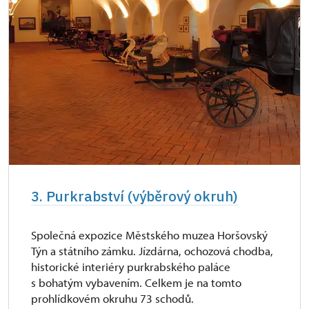
3. Purkrabství (výběrový okruh)
Společná expozice Městského muzea Horšovský
Týn a státního zámku. Jízdárna, ochozová chodba,
historické interiéry purkrabského paláce
s bohatým vybavením. Celkem je na tomto
prohlídkovém okruhu 73 schodů.