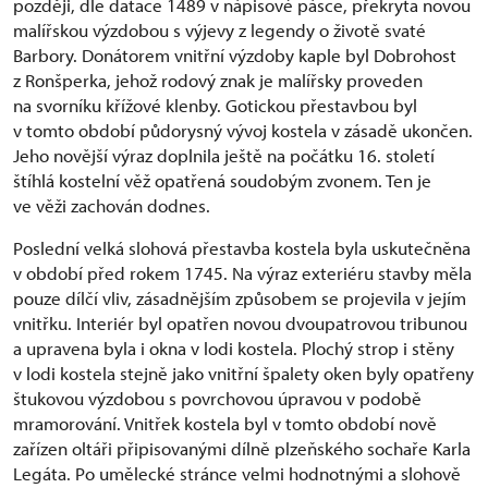
později, dle datace 1489 v nápisové pásce, překryta novou
malířskou výzdobou s výjevy z legendy o životě svaté
Barbory. Donátorem vnitřní výzdoby kaple byl Dobrohost
z Ronšperka, jehož rodový znak je malířsky proveden
na svorníku křížové klenby. Gotickou přestavbou byl
v tomto období půdorysný vývoj kostela v zásadě ukončen.
Jeho novější výraz doplnila ještě na počátku 16. století
štíhlá kostelní věž opatřená soudobým zvonem. Ten je
ve věži zachován dodnes.
Poslední velká slohová přestavba kostela byla uskutečněna
v období před rokem 1745. Na výraz exteriéru stavby měla
pouze dílčí vliv, zásadnějším způsobem se projevila v jejím
vnitřku. Interiér byl opatřen novou dvoupatrovou tribunou
a upravena byla i okna v lodi kostela. Plochý strop i stěny
v lodi kostela stejně jako vnitřní špalety oken byly opatřeny
štukovou výzdobou s povrchovou úpravou v podobě
mramorování. Vnitřek kostela byl v tomto období nově
zařízen oltáři připisovanými dílně plzeňského sochaře Karla
Legáta. Po umělecké stránce velmi hodnotnými a slohově