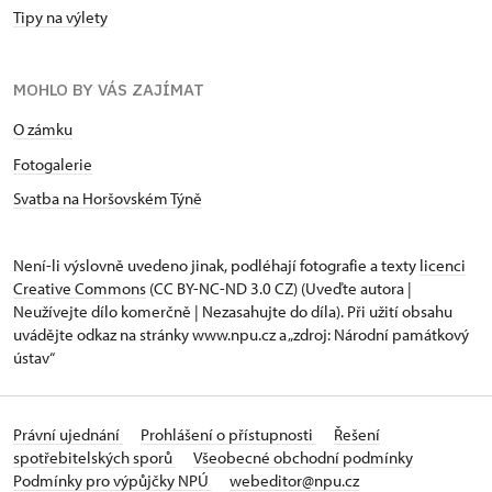
Tipy na výlety
MOHLO BY VÁS ZAJÍMAT
O zámku
Fotogalerie
Svatba na Horšovském Týně
Není-li výslovně uvedeno jinak, podléhají fotografie a texty
licenci
Creative Commons
(CC BY-NC-ND 3.0 CZ) (Uveďte autora |
Neužívejte dílo komerčně | Nezasahujte do díla). Při užití obsahu
uvádějte odkaz na stránky www.npu.cz a „zdroj: Národní památkový
ústav“
Právní ujednání
Prohlášení o přístupnosti
Řešení
spotřebitelských sporů
Všeobecné obchodní podmínky
Podmínky pro výpůjčky NPÚ
webeditor@npu.cz