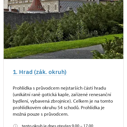
Roční pernamentka NPU
zdarma
1. Hrad (zák. okruh)
Prohlídka s průvodcem nejstarších částí hradu
(unikátní raně gotická kaple, zařízené renesanční
bydlení, vybavená zbrojnice). Celkem je na tomto
prohlídkovém okruhu 54 schodů. Prohlídka je
možná pouze s průvodcem.
tento okruh je dnes otevřen 9.00 – 17.00